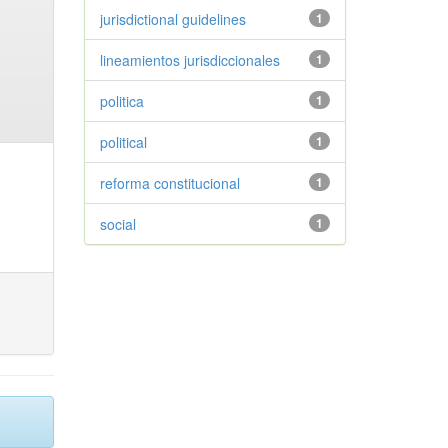
jurisdictional guidelines
1
lineamientos jurisdiccionales
1
politica
1
political
1
reforma constitucional
1
social
1