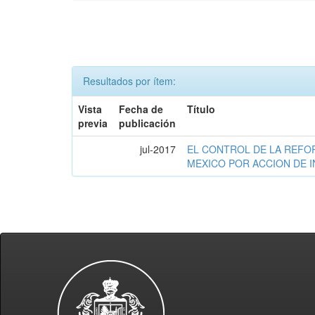
Resultados por ítem:
Vista
Fecha de
Título
previa
publicación
jul-2017
EL CONTROL DE LA REFO
MEXICO POR ACCION DE 