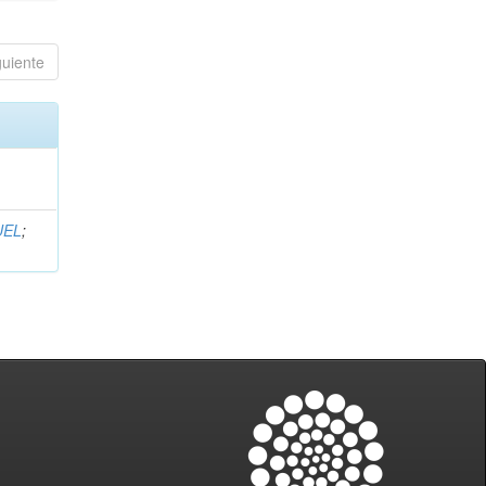
guiente
UEL
;