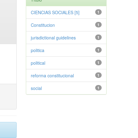
CIENCIAS SOCIALES [5]
1
Constitucion
1
jurisdictional guidelines
1
politica
1
political
1
reforma constitucional
1
social
1