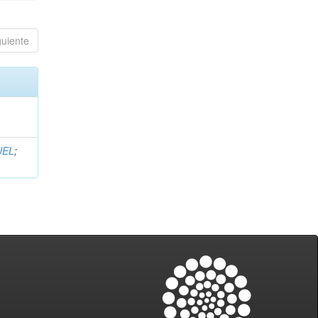
guiente
UEL
;