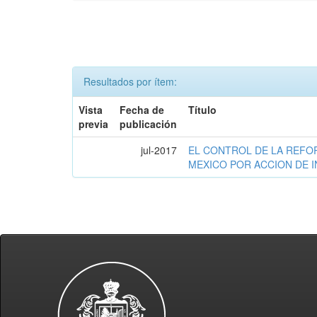
Resultados por ítem:
Vista
Fecha de
Título
previa
publicación
jul-2017
EL CONTROL DE LA REFO
MEXICO POR ACCION DE 