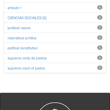
articulo 1
1
CIENCIAS SOCIALES [5]
1
juridical nature
1
naturaleza jurídica
1
political constitution
1
suprema corte de justicia
1
supreme court of justice
1