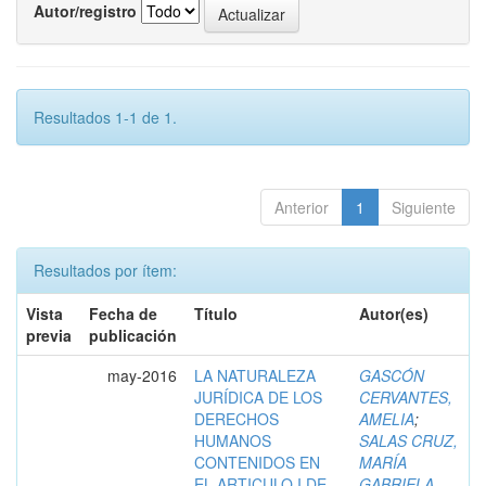
Autor/registro
Resultados 1-1 de 1.
Anterior
1
Siguiente
Resultados por ítem:
Vista
Fecha de
Título
Autor(es)
previa
publicación
may-2016
LA NATURALEZA
GASCÓN
JURÍDICA DE LOS
CERVANTES,
DERECHOS
AMELIA
;
HUMANOS
SALAS CRUZ,
CONTENIDOS EN
MARÍA
EL ARTICULO I DE
GABRIELA