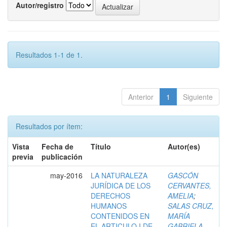
Autor/registro
Resultados 1-1 de 1.
Anterior
1
Siguiente
Resultados por ítem:
Vista
Fecha de
Título
Autor(es)
previa
publicación
may-2016
LA NATURALEZA
GASCÓN
JURÍDICA DE LOS
CERVANTES,
DERECHOS
AMELIA
;
HUMANOS
SALAS CRUZ,
CONTENIDOS EN
MARÍA
EL ARTICULO I DE
GABRIELA