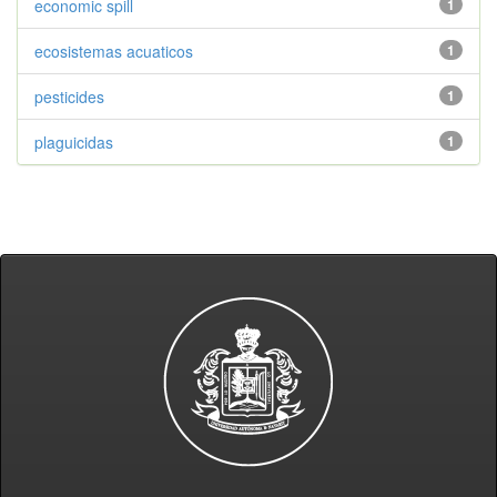
economic spill
1
ecosistemas acuaticos
1
pesticides
1
plaguicidas
1