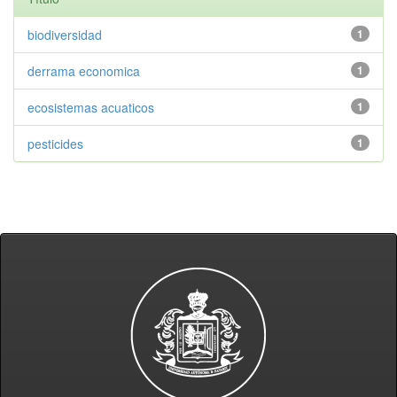
biodiversidad
1
derrama economica
1
ecosistemas acuaticos
1
pesticides
1