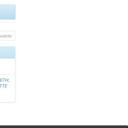
guiente
BETH
;
TTE