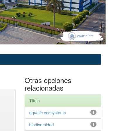
Otras opciones
relacionadas
Título
aquatic ecosystems
1
biodiversidad
1