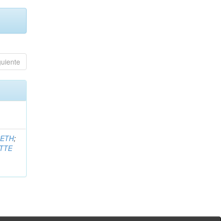
guiente
BETH
;
TTE