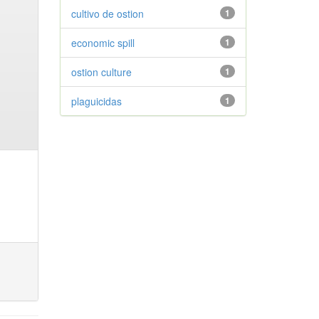
cultivo de ostion
1
economic spill
1
ostion culture
1
plaguicidas
1