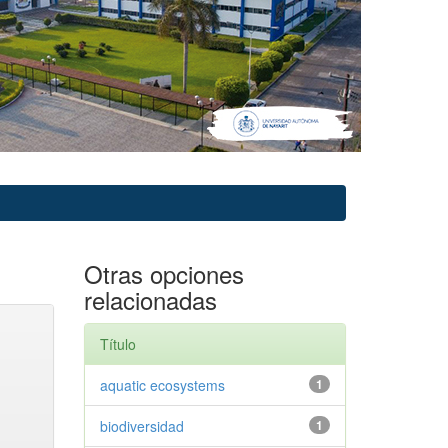
Otras opciones
relacionadas
Título
aquatic ecosystems
1
biodiversidad
1