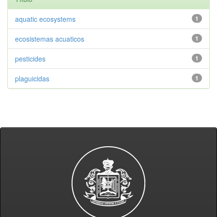
aquatic ecosystems
1
ecosistemas acuaticos
1
pesticides
1
plaguicidas
1