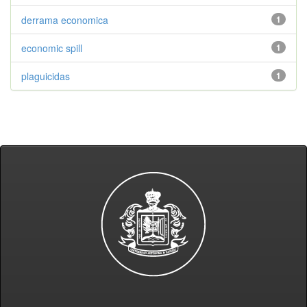
derrama economica
1
economic spill
1
plaguicidas
1