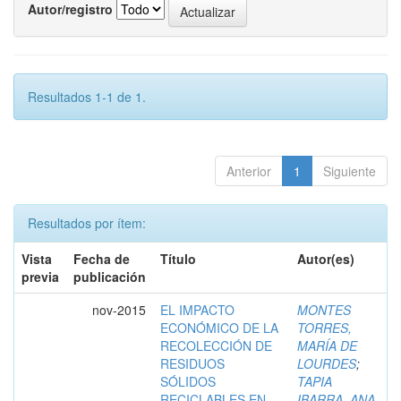
Autor/registro
Resultados 1-1 de 1.
Anterior
1
Siguiente
Resultados por ítem:
Vista
Fecha de
Título
Autor(es)
previa
publicación
nov-2015
EL IMPACTO
MONTES
ECONÓMICO DE LA
TORRES,
RECOLECCIÓN DE
MARÍA DE
RESIDUOS
LOURDES
;
SÓLIDOS
TAPIA
RECICLABLES EN
IBARRA, ANA