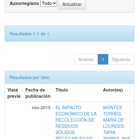
Autor/registro
Resultados 1-1 de 1.
Anterior
1
Siguiente
Resultados por ítem:
Vista
Fecha de
Título
Autor(es)
previa
publicación
nov-2015
EL IMPACTO
MONTES
ECONÓMICO DE LA
TORRES,
RECOLECCIÓN DE
MARÍA DE
RESIDUOS
LOURDES
;
SÓLIDOS
TAPIA
RECICLABLES EN
IBARRA, ANA