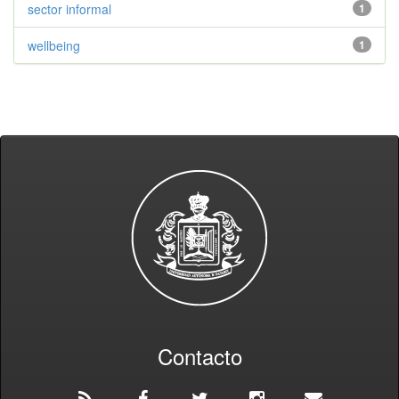
sector informal
1
wellbeing
1
Contacto