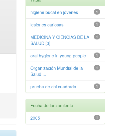
higiene bucal en jóvenes
1
lesiones cariosas
1
MEDICINA Y CIENCIAS DE LA
1
SALUD [3]
oral hygiene in young people
1
Organización Mundial de la
1
Salud ...
prueba de chi cuadrada
1
Fecha de lanzamiento
2005
1