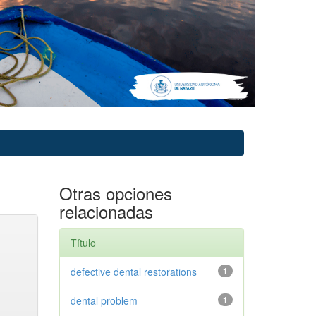
Otras opciones
relacionadas
Título
defective dental restorations
1
dental problem
1