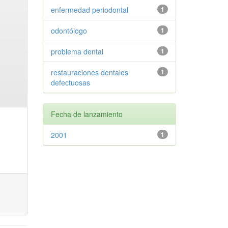
enfermedad periodontal
1
odontólogo
1
problema dental
1
restauraciones dentales
1
defectuosas
Fecha de lanzamiento
2001
1