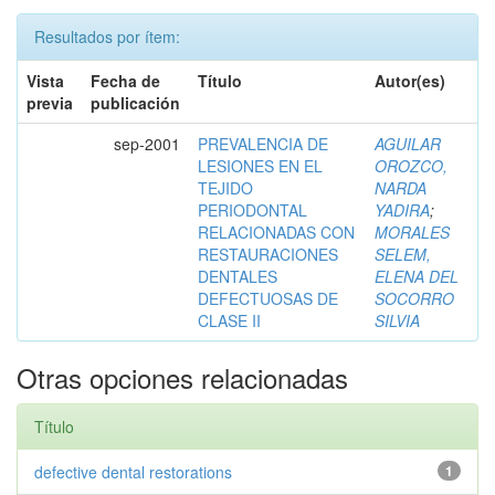
Resultados por ítem:
Vista
Fecha de
Título
Autor(es)
previa
publicación
sep-2001
PREVALENCIA DE
AGUILAR
LESIONES EN EL
OROZCO,
TEJIDO
NARDA
PERIODONTAL
YADIRA
;
RELACIONADAS CON
MORALES
RESTAURACIONES
SELEM,
DENTALES
ELENA DEL
DEFECTUOSAS DE
SOCORRO
CLASE II
SILVIA
Otras opciones relacionadas
Título
defective dental restorations
1