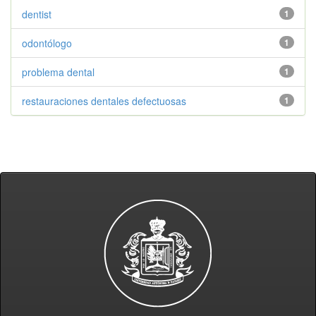
dentist
1
odontólogo
1
problema dental
1
restauraciones dentales defectuosas
1