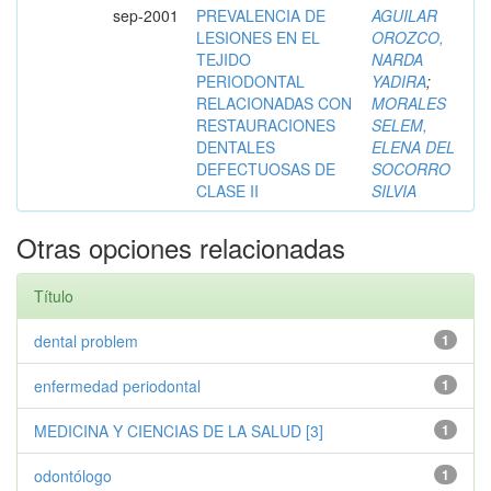
sep-2001
PREVALENCIA DE
AGUILAR
LESIONES EN EL
OROZCO,
TEJIDO
NARDA
PERIODONTAL
YADIRA
;
RELACIONADAS CON
MORALES
RESTAURACIONES
SELEM,
DENTALES
ELENA DEL
DEFECTUOSAS DE
SOCORRO
CLASE II
SILVIA
Otras opciones relacionadas
Título
dental problem
1
enfermedad periodontal
1
MEDICINA Y CIENCIAS DE LA SALUD [3]
1
odontólogo
1