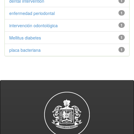
dental intervention
1
enfermedad periodontal
1
intervención odontológica
1
Mellitus diabetes
1
placa bacteriana
1