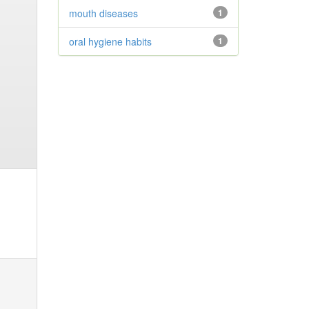
mouth diseases
1
oral hygiene habits
1