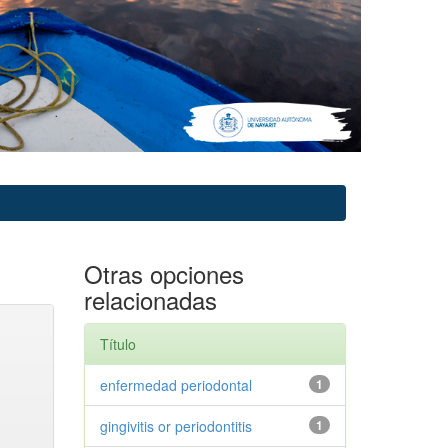
Otras opciones
relacionadas
Título
enfermedad periodontal
1
gingivitis or periodontitis
1