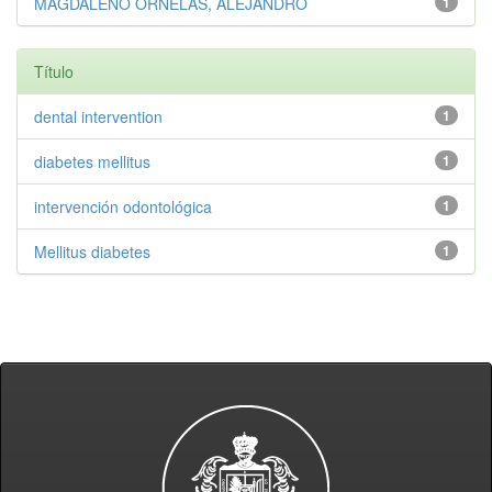
MAGDALENO ORNELAS, ALEJANDRO
1
Título
dental intervention
1
diabetes mellitus
1
intervención odontológica
1
Mellitus diabetes
1