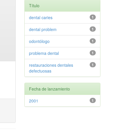
Título
dental caries
1
dental problem
1
odontólogo
1
problema dental
1
restauraciones dentales
1
defectuosas
Fecha de lanzamiento
2001
1