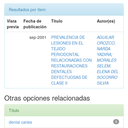
Resultados por ítem:
Vista
Fecha de
Título
Autor(es)
previa
publicación
sep-2001
PREVALENCIA DE
AGUILAR
LESIONES EN EL
OROZCO,
TEJIDO
NARDA
PERIODONTAL
YADIRA
;
RELACIONADAS CON
MORALES
RESTAURACIONES
SELEM,
DENTALES
ELENA DEL
DEFECTUOSAS DE
SOCORRO
CLASE II
SILVIA
Otras opciones relacionadas
Título
dental caries
1