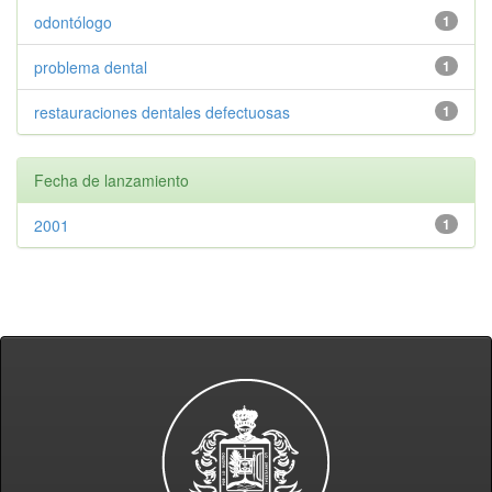
odontólogo
1
problema dental
1
restauraciones dentales defectuosas
1
Fecha de lanzamiento
2001
1