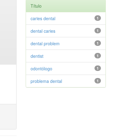
Título
caries dental
1
dental caries
1
dental problem
1
dentist
1
odontólogo
1
problema dental
1