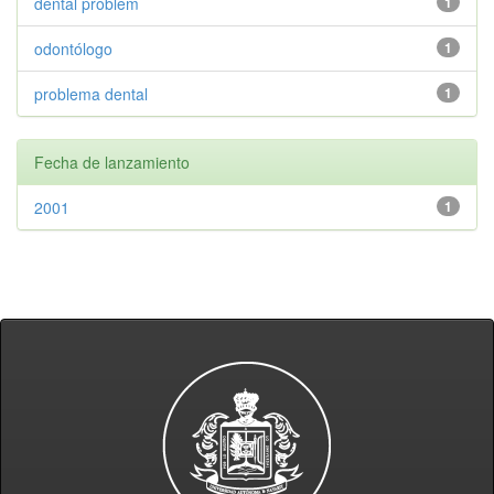
dental problem
1
odontólogo
1
problema dental
1
Fecha de lanzamiento
2001
1