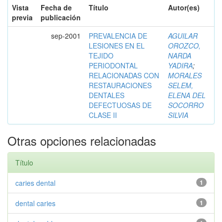
Vista
Fecha de
Título
Autor(es)
previa
publicación
sep-2001
PREVALENCIA DE
AGUILAR
LESIONES EN EL
OROZCO,
TEJIDO
NARDA
PERIODONTAL
YADIRA
;
RELACIONADAS CON
MORALES
RESTAURACIONES
SELEM,
DENTALES
ELENA DEL
DEFECTUOSAS DE
SOCORRO
CLASE II
SILVIA
Otras opciones relacionadas
Título
caries dental
1
dental caries
1