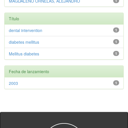
MAGDALENO ORNELAS, ALEJANDRO
1
Título
dental intervention
1
diabetes mellitus
1
Mellitus diabetes
1
Fecha de lanzamiento
2003
1