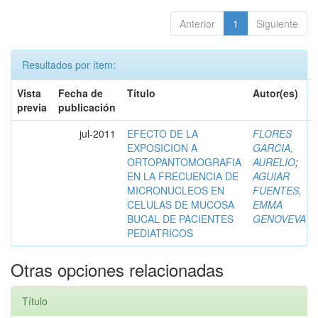
Anterior
1
Siguiente
Resultados por ítem:
Vista
Fecha de
Título
Autor(es)
previa
publicación
jul-2011
EFECTO DE LA
FLORES
EXPOSICION A
GARCIA,
ORTOPANTOMOGRAFIA
AURELIO
;
EN LA FRECUENCIA DE
AGUIAR
MICRONUCLEOS EN
FUENTES,
CELULAS DE MUCOSA
EMMA
BUCAL DE PACIENTES
GENOVEVA
PEDIATRICOS
Otras opciones relacionadas
Título