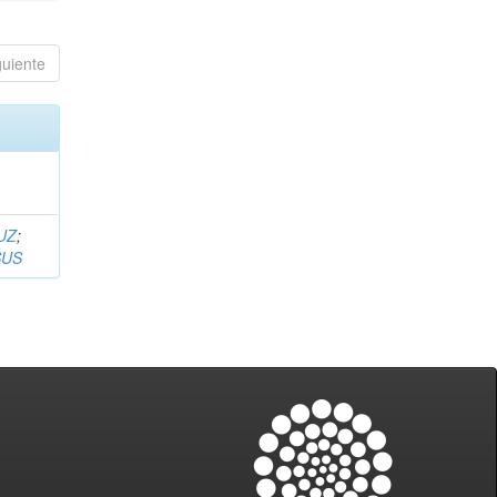
guiente
UZ
;
SUS