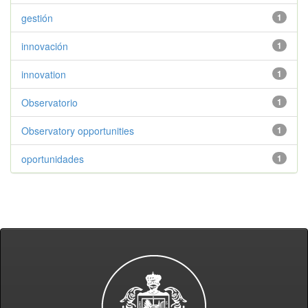
gestión
1
innovación
1
innovation
1
Observatorio
1
Observatory opportunities
1
oportunidades
1