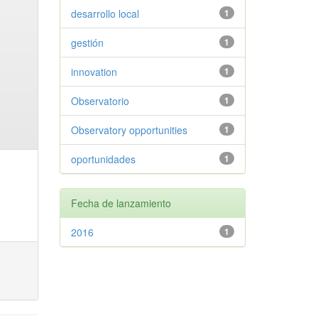
desarrollo local
1
gestión
1
innovation
1
Observatorio
1
Observatory opportunities
1
oportunidades
1
Fecha de lanzamiento
2016
1