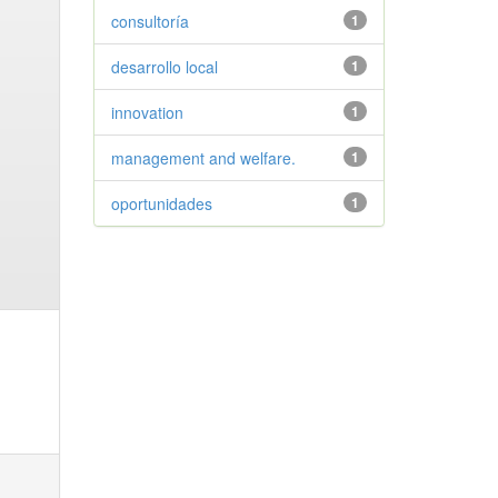
consultoría
1
desarrollo local
1
innovation
1
management and welfare.
1
oportunidades
1