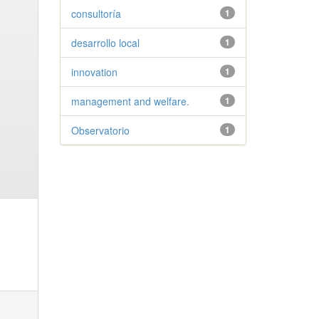
consultoría
1
desarrollo local
1
innovation
1
management and welfare.
1
Observatorio
1