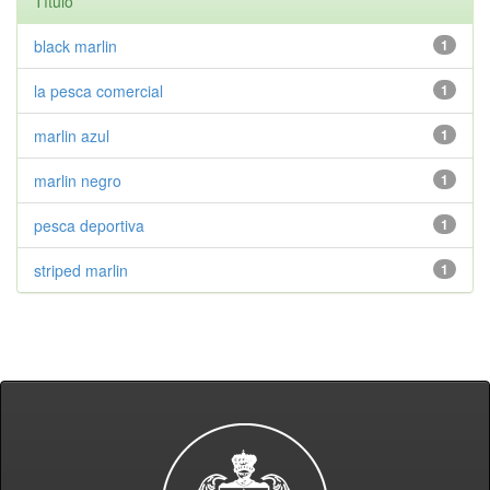
Título
black marlin
1
la pesca comercial
1
marlin azul
1
marlin negro
1
pesca deportiva
1
striped marlin
1