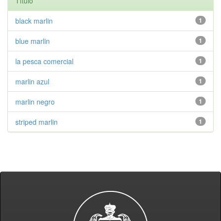
Título
black marlin
1
blue marlin
1
la pesca comercial
1
marlin azul
1
marlin negro
1
striped marlin
1