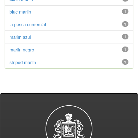
blue marlin
1
la pesca comercial
1
marlin azul
1
marlin negro
1
striped marlin
1