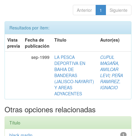
Anterior
1
Siguiente
Resultados por ítem:
Vista
Fecha de
Título
Autor(es)
previa
publicación
sep-1999
LA PESCA
CUPUL
DEPORTIVA EN
MAGAÑA,
BAHIA DE
AMILCAR
BANDERAS
LEVI
;
PEÑA
(JALISCO-NAYARIT)
RAMIREZ,
Y AREAS
IGNACIO
ADYACENTES
Otras opciones relacionadas
Título
black marlin
1