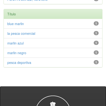
Título
blue marlin
1
la pesca comercial
1
marlin azul
1
marlin negro
1
pesca deportiva
1