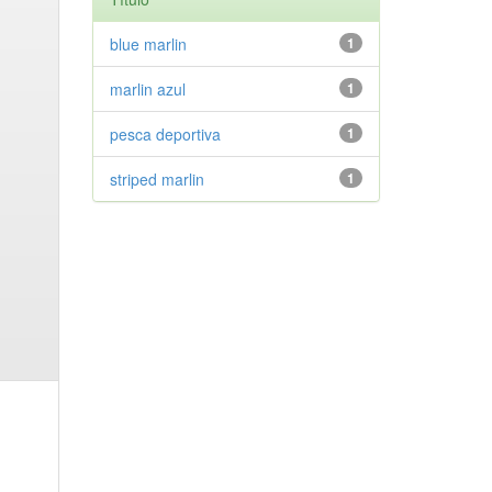
blue marlin
1
marlin azul
1
pesca deportiva
1
striped marlin
1