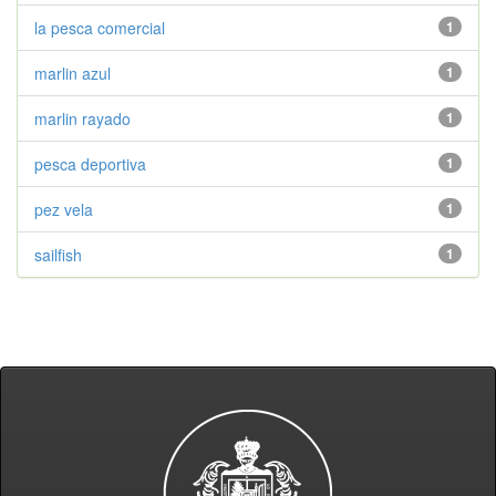
la pesca comercial
1
marlin azul
1
marlin rayado
1
pesca deportiva
1
pez vela
1
sailfish
1