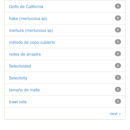
Golfo de California
1
hake (merluccius sp)
1
merluza (merluccius sp)
1
método de copo-cubierto
1
redes de arrastre
1
Selectividad
1
Selectivity
1
tamaño de malla
1
trawl nets
1
next >