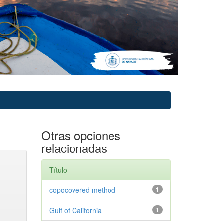
Otras opciones
relacionadas
Título
copocovered method
1
Gulf of California
1