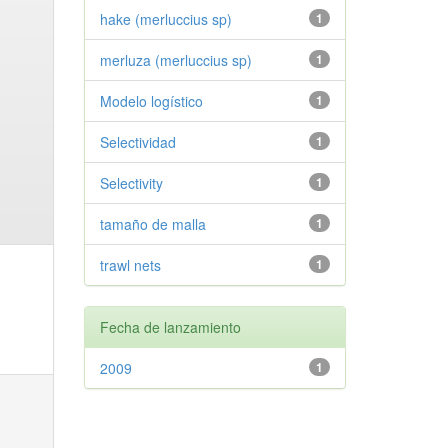
hake (merluccius sp)
1
merluza (merluccius sp)
1
Modelo logístico
1
Selectividad
1
Selectivity
1
tamaño de malla
1
trawl nets
1
Fecha de lanzamiento
2009
1