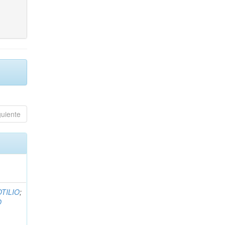
guiente
TILIO
;
O