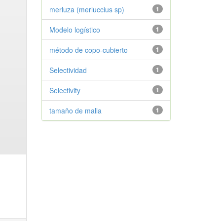
merluza (merluccius sp)
1
Modelo logístico
1
método de copo-cubierto
1
Selectividad
1
Selectivity
1
tamaño de malla
1