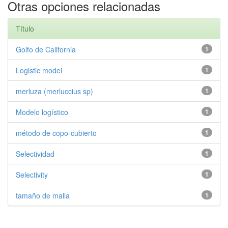
Otras opciones relacionadas
Título
Golfo de California
1
Logistic model
1
merluza (merluccius sp)
1
Modelo logístico
1
método de copo-cubierto
1
Selectividad
1
Selectivity
1
tamaño de malla
1