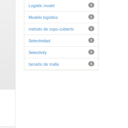
Logistic model
1
Modelo logístico
1
método de copo-cubierto
1
Selectividad
1
Selectivity
1
tamaño de malla
1