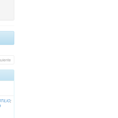
guiente
TILIO
;
O