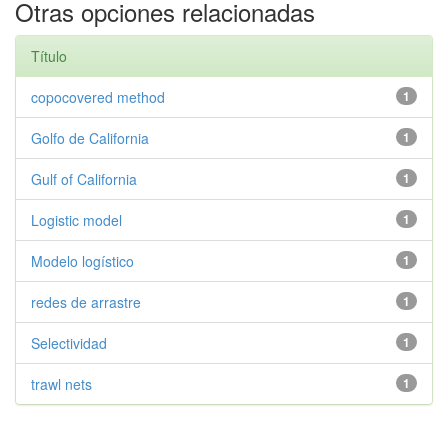
Otras opciones relacionadas
Título
copocovered method
1
Golfo de California
1
Gulf of California
1
Logistic model
1
Modelo logístico
1
redes de arrastre
1
Selectividad
1
trawl nets
1