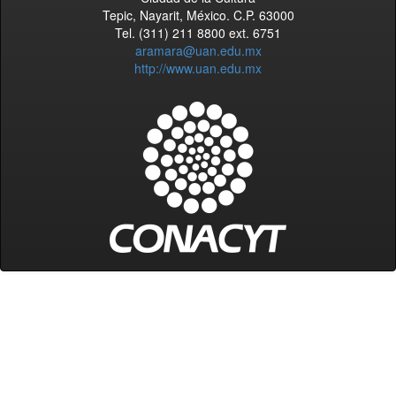
Tepic, Nayarit, México. C.P. 63000
Tel. (311) 211 8800 ext. 6751
aramara@uan.edu.mx
http://www.uan.edu.mx