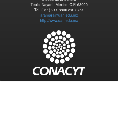
Tepic, Nayarit, México. C.P. 63000
Tel. (311) 211 8800 ext. 6751
aramara@uan.edu.mx
http://www.uan.edu.mx