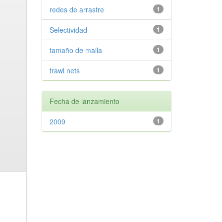
redes de arrastre
1
Selectividad
1
tamaño de malla
1
trawl nets
1
Fecha de lanzamiento
2009
1