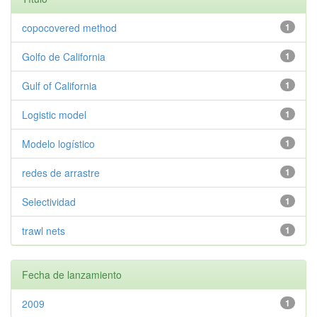
copocovered method
1
Golfo de California
1
Gulf of California
1
Logistic model
1
Modelo logístico
1
redes de arrastre
1
Selectividad
1
trawl nets
1
Fecha de lanzamiento
2009
1