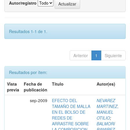
Autor/registro
Resultados 1-1 de 1.
Anterior
1
Siguiente
Resultados por ítem:
Vista
Fecha de
Título
Autor(es)
previa
publicación
sep-2009
EFECTO DEL
NEVAREZ
TAMAÑO DE MALLA
MARTINEZ,
EN EL BOLSO DE
MANUEL
REDES DE
OTILIO
;
ARRASTRE SOBRE
BALMORI
LA COMPOSICION
RAMIREZ,