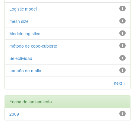
Logistic model
1
mesh size
1
Modelo logístico
1
método de copo-cubierto
1
Selectividad
1
tamaño de malla
1
next >
Fecha de lanzamiento
2009
1