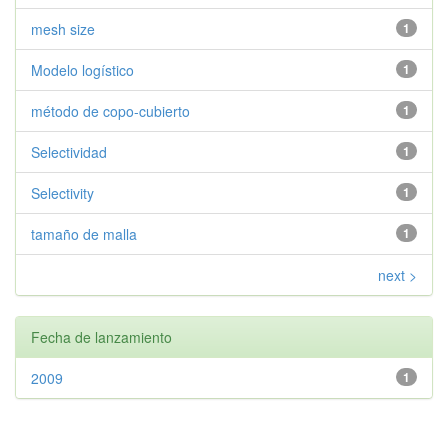
mesh size
1
Modelo logístico
1
método de copo-cubierto
1
Selectividad
1
Selectivity
1
tamaño de malla
1
next >
Fecha de lanzamiento
2009
1